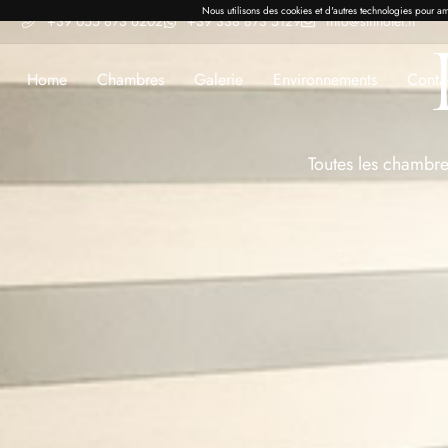
Nous utilisons des cookies et d'autres technologies pour amé
+39 055 873 6202
+39 338 873 5129
info@stilhotel.it
Home
Chambres
Galerie
Environnements
Conta
Toutes les chambre