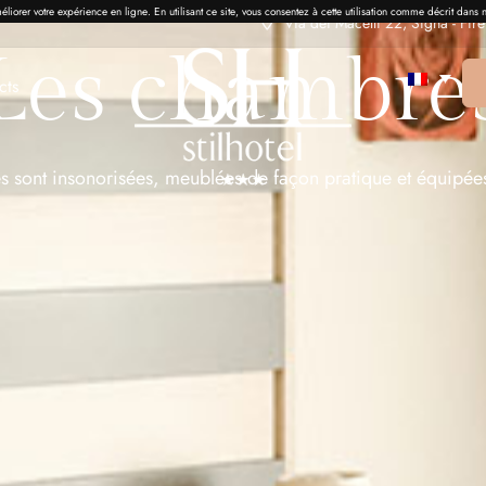
liorer votre expérience en ligne. En utilisant ce site, vous consentez à cette utilisation comme décrit dans n
Via dei Macelli 22, Signa - Fir
Les chambre
cts
s sont insonorisées, meublées de façon pratique et équipées 