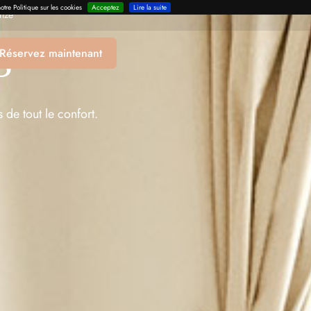
otre Politique sur les cookies
Acceptez
Lire la suite
enze
s
Réservez maintenant
de tout le confort.