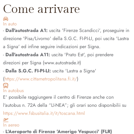
Come arrivare
In auto
-
Dall'autostrada A1:
uscita 'Firenze Scandicci', proseguire in
direzione 'Pisa/Livorno' della S.G.C. FI-PI-LI, poi uscita 'Lastra
a Signa' ed infine seguire indicazioni per Signa.
-
Dall'autostrada A11:
uscita 'Prato Est', poi prendere
direzioni per Signa (www.autostrade.it)
-
Dalla S.G.C. FI-PI-LI:
uscita 'Lastra a Signa'
(
https://www.cittametropolitana.fi.it/
)
In autobus
E' possibile raggiungere il centro di Firenze anche con
l'autobus n. 72A della “LI-NEA”; gli orari sono disponibilii su
https://www.fsbusitalia.it/it/toscana.html
In aereo
-
L'Aeroporto di Firenze 'Amerigo Vespucci' (FLR)