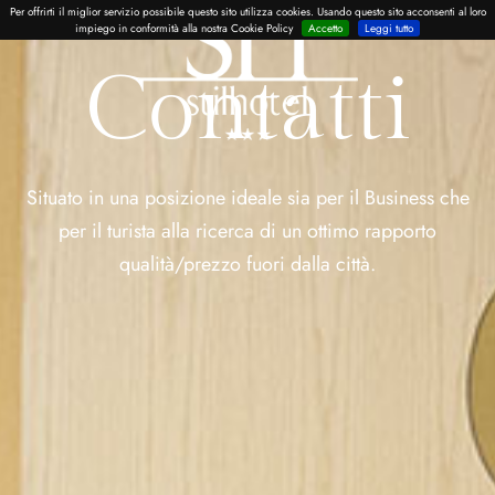
Per offrirti il miglior servizio possibile questo sito utilizza cookies. Usando questo sito acconsenti al loro
impiego in conformità alla nostra Cookie Policy
Accetto
Leggi tutto
Contatti
Situato in una posizione ideale sia per il Business che
per il turista alla ricerca di un ottimo rapporto
qualità/prezzo fuori dalla città.