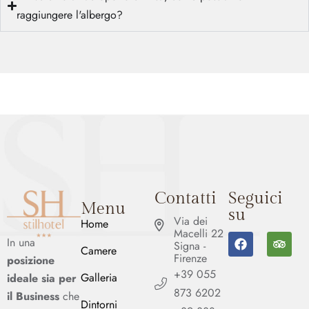
raggiungere l'albergo?
Contatti
Seguici
Menu
su
Via dei
Home
Macelli 22
In una
Signa -
Camere
Firenze
posizione
+39 055
Galleria
ideale sia per
873 6202
il Business
che
Dintorni