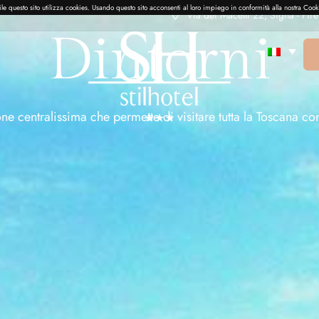
ibile questo sito utilizza cookies. Usando questo sito acconsenti al loro impiego in conformità alla nostra Cook
Via dei Macelli 22, Signa - Fir
Dintorni
one centralissima che permette di visitare tutta la Toscana co