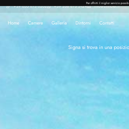
Per offrirti il miglior servizio poss
+39 055 873 6202
+39 338 873 5129
info@stilhotel.it
Home
Camere
Galleria
Dintorni
Contatti
Signa si trova in una posizi