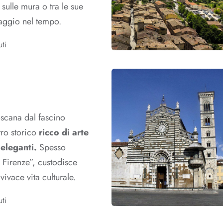
 sulle mura o tra le sue
iaggio nel tempo.
ti
oscana dal fascino
tro storico
ricco di arte
eleganti.
Spesso
 Firenze”, custodisce
vivace vita culturale.
ti