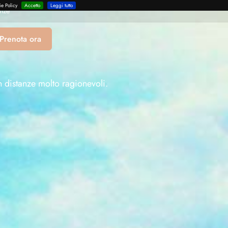
ie Policy
Accetto
Leggi tutto
enze
Prenota ora
n distanze molto ragionevoli.