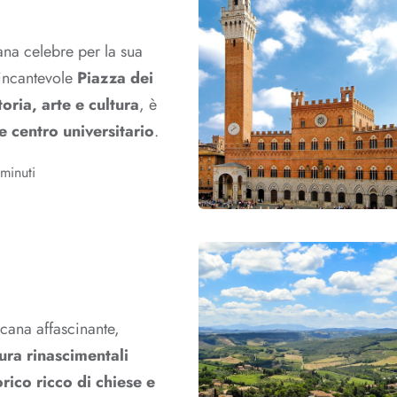
ana celebre per la sua
’incantevole
Piazza dei
toria, arte e cultura
, è
e centro universitario
.
 minuti
scana affascinante,
ura rinascimentali
orico ricco di chiese e