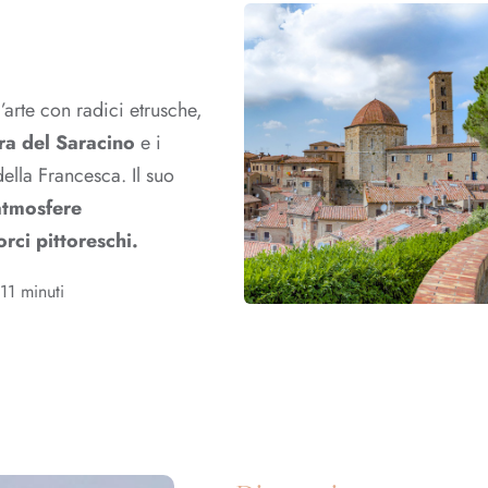
’arte con radici etrusche,
ra del Saracino
e i
ella Francesca. Il suo
atmosfere
orci pittoreschi.
 11 minuti