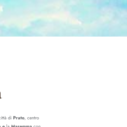
a
città di
Prato
, centro
na e
la
Maremma
con