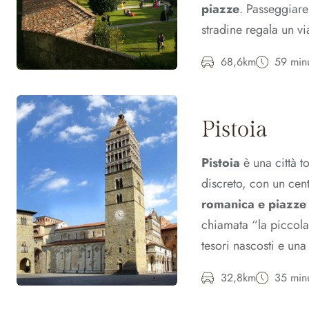
piazze
. Passeggiare
stradine regala un v
68,6km
59 minu
Pistoia
Pistoia
è una città t
discreto, con un cen
romanica e piazze 
chiamata “la piccola
tesori nascosti e una 
32,8km
35 minu