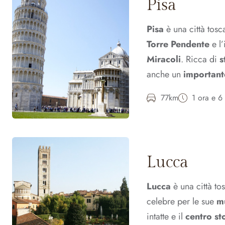
Pisa
Pisa
è una città tosc
Torre Pendente
e l
Miracoli
. Ricca di
s
anche un
important
77km
1 ora e 6
Lucca
Lucca
è una città to
celebre per le sue
m
intatte e il
centro st