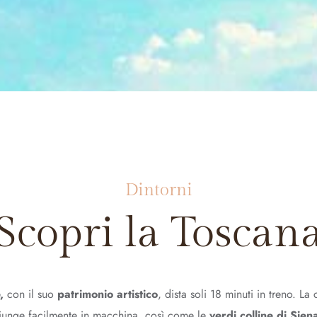
Dintorni
Scopri la Toscan
,
con il suo
patrimonio artistico
, dista soli 18 minuti in treno. La 
ggiunge facilmente in macchina, così come le
verdi colline di Sie