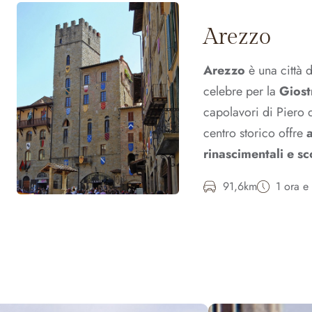
Arezzo
Arezzo
è una città d
celebre per la
Giost
capolavori di Piero d
centro storico offre
rinascimentali e sc
91,6km
1 ora e