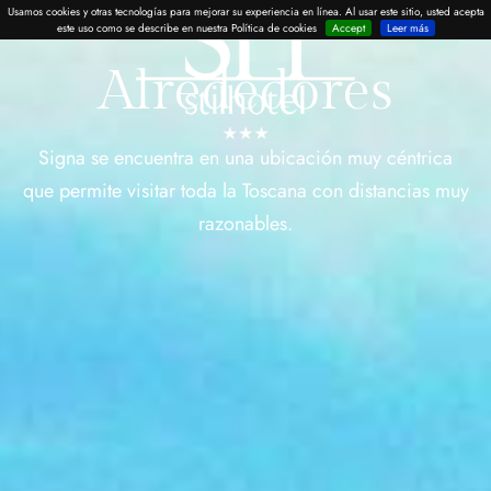
Usamos cookies y otras tecnologías para mejorar su experiencia en línea. Al usar este sitio, usted acepta
este uso como se describe en nuestra Política de cookies
Accept
Leer más
Alrededores
Signa se encuentra en una ubicación muy céntrica
que permite visitar toda la Toscana con distancias muy
razonables.