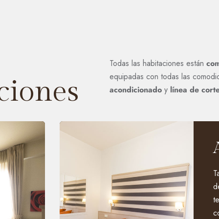
Todas las habitaciones están
com
equipadas con todas las comodid
ciones
acondicionado
y
línea de cort
T
d
t
c