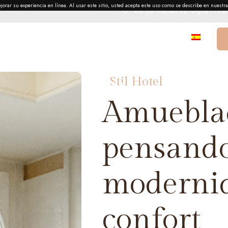
orar su experiencia en línea. Al usar este sitio, usted acepta este uso como se describe en nuestra 
Via dei Macelli 22, Signa - Fire
actos
Stil Hotel
Amuebla
pensando
modernid
confort