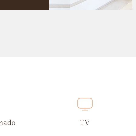
onado
TV