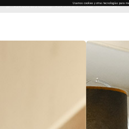
Usamos cookies y otras tecnologías para mej
+39 055 873 6202
+39 338 873 5129
info@stilhotel.it
Home
Habitaciones
Galería
Alrededores
Cont