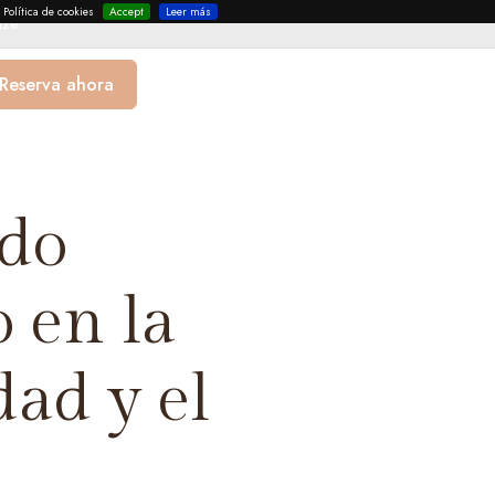
Política de cookies
Accept
Leer más
nze
Reserva ahora
do
 en la
ad y el