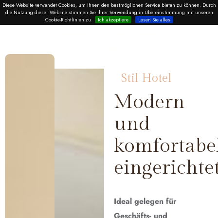
Diese Website verwendet Cookies, um Ihnen den bestmöglichen Service bieten zu können. Durch
die Nutzung dieser Website stimmen Sie ihrer Verwendung in Übereinstimmung mit unseren
Cookie-Richtlinien zu
Ich akzeptiere
Lesen Sie alles
Stil Hotel
Modern
und
komfortabe
eingerichte
Ideal gelegen für
Geschäfts- und