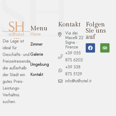
Kontakt
Folgen
Menu
Sie uns
Via dei
Home
auf
Macelli 22
Die Lage ist
Signa -
Zimmer
Firenze
ideal für
+39 055
Galerie
Geschäfts- und
873 6202
Freizeitreisende,
Umgebung
+39 338
die außerhalb
873 5129
Kontakt
der Stadt ein
info@stilhotel.it
gutes Preis-
Leistungs-
Verhältnis
suchen.