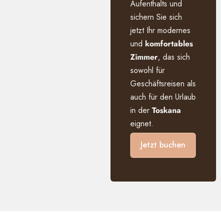
Aufenthalts und
sichern Sie sich
jetzt Ihr modernes
und
komfortables
Zimmer
, das sich
sowohl für
Geschäftsreisen als
auch für den Urlaub
in der
Toskana
eignet.
Jetzt buchen