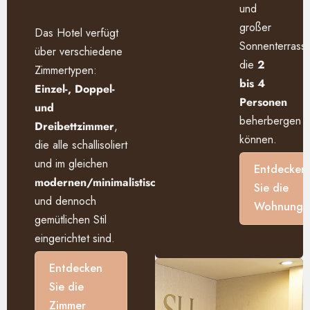
und
großer
Das Hotel verfügt
Sonnenterrass
über verschiedene
die
2
Zimmertypen:
bis 4
Einzel-, Doppel-
Personen
und
beherbergen
Dreibettzimmer
,
können.
die alle schallisoliert
und im gleichen
Entdecken
modernen/minimalistischen
Sie die
und dennoch
Wohnunge
gemütlichen Stil
eingerichtet sind.
Entdecken
Sie die
Zimmer