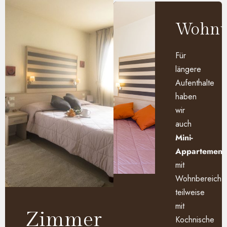
Wohnu
Für
längere
Aufenthalte
haben
wir
auch
Mini-
Appartement
mit
Wohnbereich,
teilweise
mit
Zimmer
Kochnische