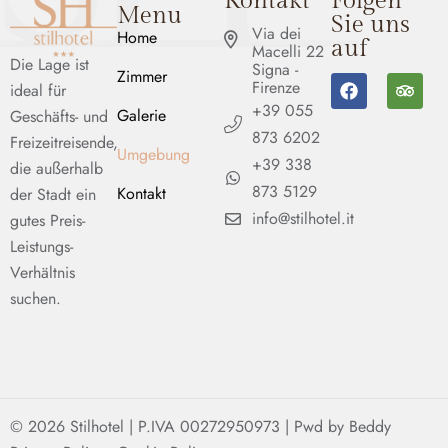
Kontakt
Folgen
Menu
Sie uns
Via dei
Home
auf
Macelli 22
Die Lage ist
Signa -
Zimmer
Firenze
ideal für
+39 055
Galerie
Geschäfts- und
873 6202
Freizeitreisende,
Umgebung
+39 338
die außerhalb
873 5129
Kontakt
der Stadt ein
info@stilhotel.it
gutes Preis-
Leistungs-
Verhältnis
suchen.
© 2026 Stilhotel | P.IVA 00272950973 |
Pwd by Beddy